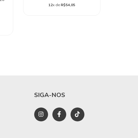
1
12
x de
R$54,05
SIGA-NOS