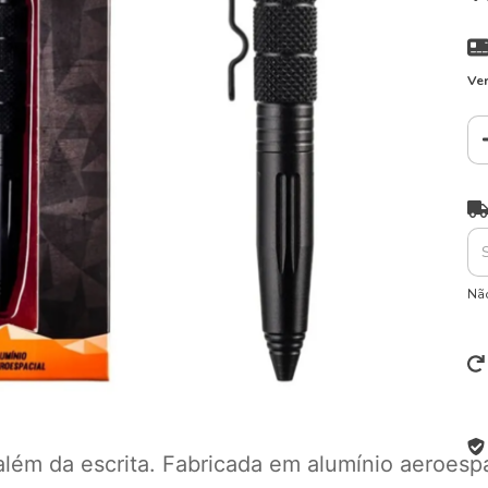
Ver
Ent
Não
além da escrita. Fabricada em alumínio aeroesp