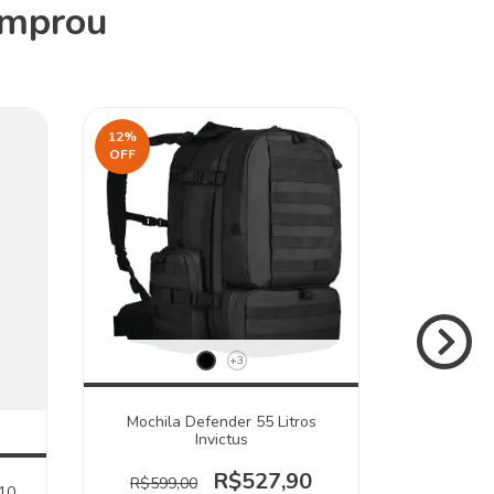
omprou
12
%
13
%
OFF
OFF
+3
Mochila Defender 55 Litros
Cinto Tá
Invictus
R$229,
R$527,90
R$599,00
 10