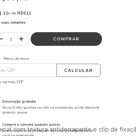
12
x de
R$9,11
 mais detalhes
ALTERAR CEP
regas para o CEP:
Meios de envio
CALCULAR
 sei meu CEP
Devolução gratuita
Se você não gostou ou não se convenceu, pode devolver
quando quiser.
Compre e cancele quando quiser.
acial com textura antiderrapante e clip de fixa
Sua compra está protegida, cancele gratuitamente se
você se arrepender.