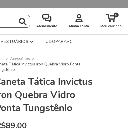
0
Atendimento
Minha conta
Meu carrinho
VESTUÁRIOS
TUDOPARAVC
cio
>
Acessórios
>
neta Tática Invictus Iron Quebra Vidro Ponta
ngstênio
aneta Tática Invictus
ron Quebra Vidro
onta Tungstênio
R$89,00