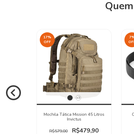
Quem 
17
%
7
OFF
OF
+3
o Invictus
Mochila Tática Mission 45 Litros
C
Invictus
19,90
R$479,90
R$579,00