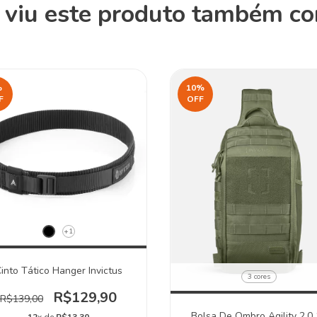
viu este produto também c
%
10
%
F
OFF
+1
into Tático Hanger Invictus
3 cores
R$129,90
R$139,00
Bolsa De Ombro Agility 2.0