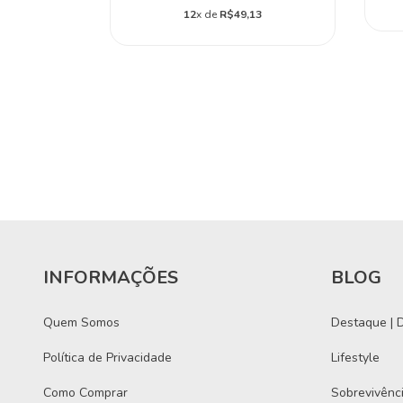
28
12
x de
R$49,13
INFORMAÇÕES
BLOG
Quem Somos
Destaque | D
Política de Privacidade
Lifestyle
Como Comprar
Sobrevivênc