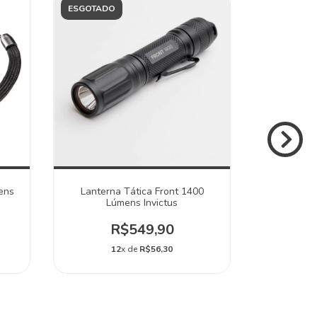
ESGOTADO
14
%
OFF
ens
Lanterna Tática Front 1400
Lantern
Lúmens Invictus
R$159,
R$549,90
1
12
x de
R$56,30