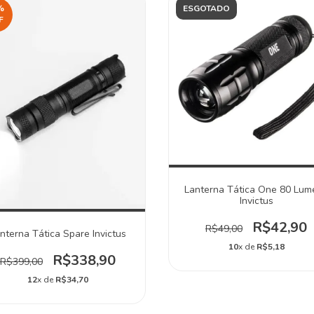
%
ESGOTADO
F
Lanterna Tática One 80 Lum
Invictus
R$42,90
R$49,00
nterna Tática Spare Invictus
10
x de
R$5,18
R$338,90
R$399,00
12
x de
R$34,70