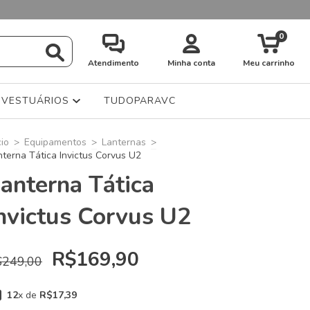
0
Atendimento
Minha conta
Meu carrinho
VESTUÁRIOS
TUDOPARAVC
cio
>
Equipamentos
>
Lanternas
>
nterna Tática Invictus Corvus U2
anterna Tática
nvictus Corvus U2
R$169,90
$249,00
12
x de
R$17,39