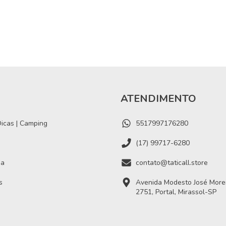
ATENDIMENTO
icas | Camping
5517997176280
(17) 99717-6280
ia
contato@taticall.store
s
Avenida Modesto José Moreir
2751, Portal, Mirassol-SP