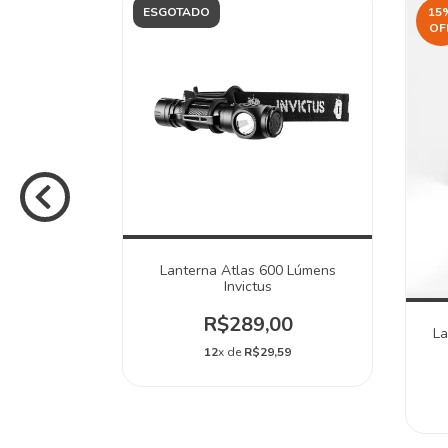
ESGOTADO
15
OF
rius 800
Lanterna Atlas 600 Lúmens
tus
Invictus
09,90
R$289,00
La
49
12
x de
R$29,59